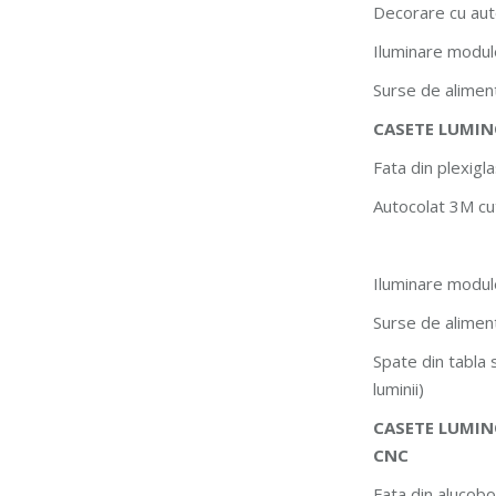
Decorare cu aut
Iluminare modu
Surse de alimen
CASETE LUMIN
Fata din plexigl
Autocolat 3M cut
Iluminare modu
Surse de alimen
Spate din tabla 
luminii)
CASETE LUMIN
CNC
Fata din alucobo