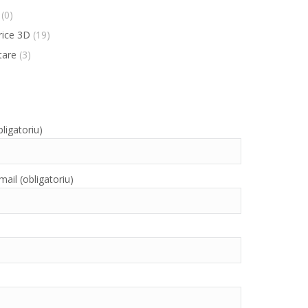
(0)
rice 3D
(19)
tare
(3)
ligatoriu)
ail (obligatoriu)