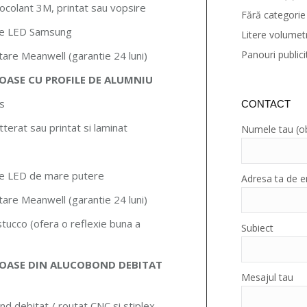
ocolant 3M, printat sau vopsire
Fără categorie
le LED Samsung
Litere volumet
Panouri publici
tare Meanwell (garantie 24 luni)
OASE CU PROFILE DE ALUMNIU
as
CONTACT
terat sau printat si laminat
Numele tau (ob
le LED de mare putere
Adresa ta de em
tare Meanwell (garantie 24 luni)
stucco (ofera o reflexie buna a
Subiect
OASE DIN ALUCOBOND DEBITAT
Mesajul tau
nd debitat / routat CNC si stiplex