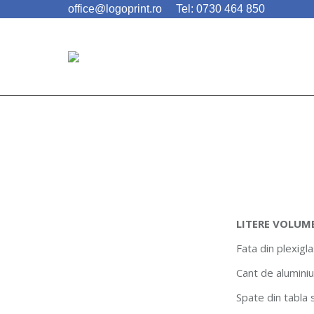
office@logoprint.ro
Tel: 0730 464 850
LITERE VOLUME
Fata din plexigl
Cant de alumini
Spate din tabla