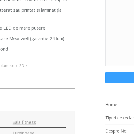
terat sau printat si laminat (la
le LED de mare putere
tare Meanwell (garantie 24 luni)
bond
volumetrice 3D
Home
Tipuri de recl
Sala fitness
Despre Noi
Luminoasa