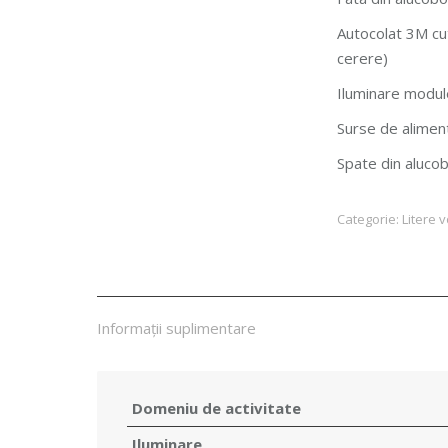
Autocolat 3M cut
cerere)
Iluminare modu
Surse de alimen
Spate din aluco
Categorie:
Litere 
Informații suplimentare
Domeniu de activitate
Iluminare