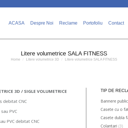
ACASA
Despre Noi
Reclame
Portofoliu
Contact
Litere volumetrice SALA FITNESS
You are here:
Home
Litere volumetrice 3D
Litere volumetrice SALA FITNESS
TIP DE RECL
TRICE 3D / SIGLE VOLUMETRICE
as debitat CNC
Bannere public
Casete cu o fa
u sau PVC
Casete dubla f
 sau PVC debitat CNC
Colantari
(3)