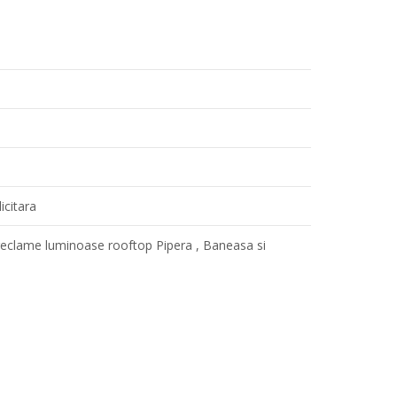
e
icitara
reclame luminoase rooftop Pipera , Baneasa si