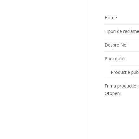
Firma luminoasa cu o fata
Home
Tipuri de reclam
Despre Noi
Portofoliu
Productie publ
Frima productie 
Otopeni