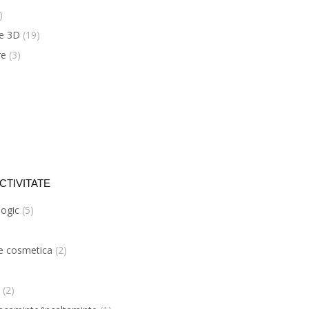
)
ce 3D
(19)
re
(3)
CTIVITATE
ogic
(5)
ne cosmetica
(2)
(2)