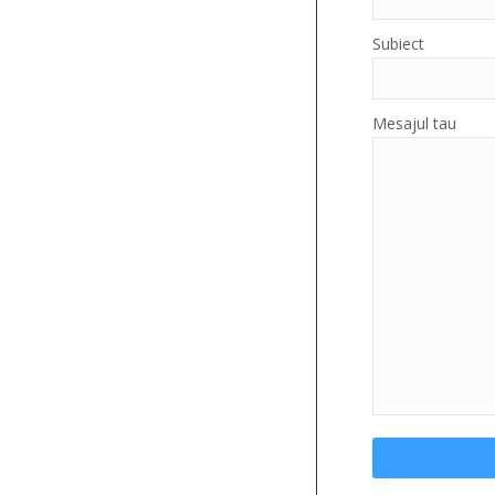
Caseta luminoasa stomatologie
Subiect
Mesajul tau