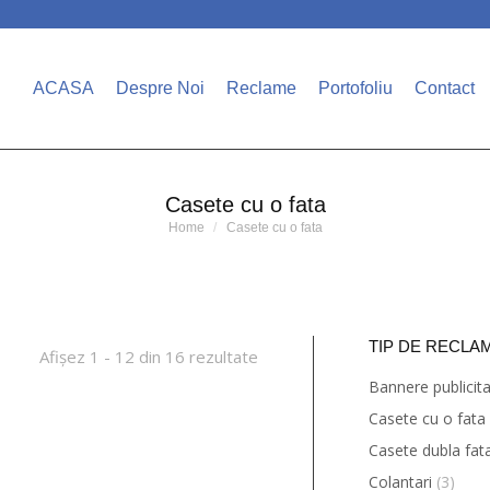
ACASA
Despre Noi
Reclame
Portofoliu
Contact
Casete cu o fata
You are here:
Home
Casete cu o fata
TIP DE RECLA
Afișez 1 - 12 din 16 rezultate
Bannere publicit
Casete cu o fata
Casete dubla fat
Colantari
(3)