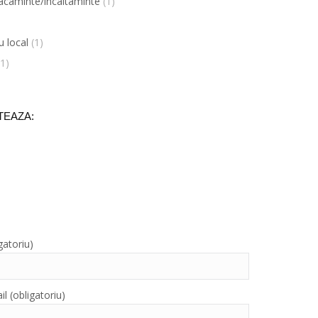
acaminte/incaltaminte
(1)
u local
(1)
(1)
TEAZA:
gatoriu)
l (obligatoriu)