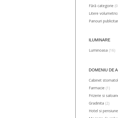
Fără categorie
(0
Litere volumetri
Panouri publicita
ILUMINARE
Luminoasa
(16)
DOMENIU DE A
Cabinet stomatol
Farmacie
(1)
Frizerie si saloa
Gradinita
(2)
Caseta luminoasa FARMACIE
Hotel si pensiune